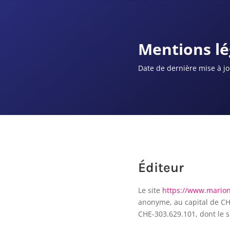
Mentions lé
Date de dernière mise à jo
Éditeur
Le site
https://www.marion
anonyme, au capital de CH
CHE-303.629.101, dont le si