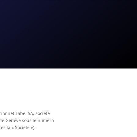
arionnet Label SA, société
 de Genève sous le numéro
s la « Société »).