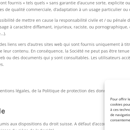
nt fournis « tels quels » sans garantie d’aucune sorte, explicite ou
ties de qualité commerciale, d’adaptation à un usage particulier ou
ssibilité de mettre en cause la responsabilité civile et / ou pénale d
ge à caractère diffamant, injurieux, raciste, ou pornographique, 
e…).
des liens vers d’autres sites web qui sont fournis uniquement à titr
leur contenu. En conséquence, la Société ne peut pas être tenu
eb ou des documents qui y sont consultables. Les utilisateurs accè
es.
ntions légales, de la Politique de protection des données et de la P
Pour offrir 
cookies pour
le
à ces techn
de navigatio
consentement
mis aux dispositions du droit suisse. A défaut d’accord amiable, le