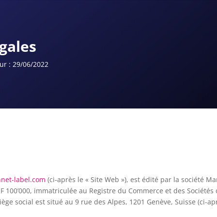
gales
ur : 29/06/2022
net-label.com
(ci-après le « Site Web »), est édité par la société M
F 100’000, immatriculée au Registre du Commerce et des Sociétés
ège social est situé au 9 rue des Alpes, 1201 Genève, Suisse (ci-aprè