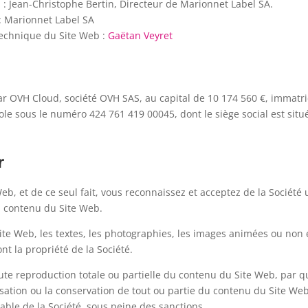
n : Jean-Christophe Bertin, Directeur de Marionnet Label SA.
: Marionnet Label SA
echnique du Site Web :
Gaëtan Veyret
ar OVH Cloud, société OVH SAS
, au capital de 10 174 560 €, immatr
e sous le numéro 424 761 419 00045, dont le siège social est situ
r
b, et de ce seul fait, vous reconnaissez et acceptez de la Société 
du contenu du Site Web.
ite Web, les textes, les photographies, les images animées ou non 
t la propriété de la Société.
ute reproduction totale ou partielle du contenu du Site Web, par 
tilisation ou la conservation de tout ou partie du contenu du Site Web
lable de la Société, sous peine des sanctions.