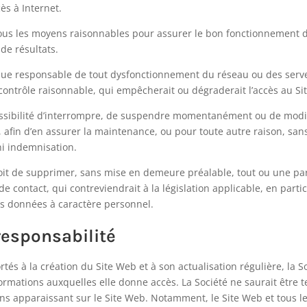
ès à Internet.
ous les moyens raisonnables pour assurer le bon fonctionnement du
de résultats.
enue responsable de tout dysfonctionnement du réseau ou des serve
ntrôle raisonnable, qui empêcherait ou dégraderait l’accès au Si
ossibilité d’interrompre, de suspendre momentanément ou de modifi
, afin d’en assurer la maintenance, ou pour toute autre raison, sans
ni indemnisation.
droit de supprimer, sans mise en demeure préalable, tout ou une p
e contact, qui contreviendrait à la législation applicable, en parti
des données à caractère personnel.
responsabilité
tés à la création du Site Web et à son actualisation régulière, la So
formations auxquelles elle donne accès. La Société ne saurait être
ns apparaissant sur le Site Web. Notamment, le Site Web et tous le